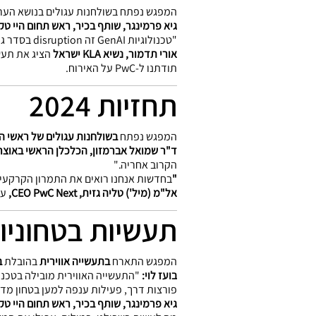
המפגש נפתח בשולחנות עגולים בנושא הערכ
גיא פרמינגר, שותף בכיר, ראש תחום היי טק, wC Israel
"טכנולוגיות GenAI זה disruption בסדר גודל של המצאת האינטרנט" – כך אמרה
אורי תדמור, נשיא KLA ישראל
הציג את תעש
תודתנו ל-PwC על האירוח.
תחזיות 2024
המפגש נפתח
בשולחנות עגולים של ראשי ה
ד"ר שמואל אברמזון, הכלכלן הראשי באוצר
הקרוב אחריה."
"
בחדשות אנחנו רואים את התמרון הקרקעי,
אל"מ (מיל') טליה גזית, CEO PwC Next,
על
התקיפות, תיחכום מוגבר בתקיפות בעקבות שילוב AI, ואפשרות לתקיפות עקיפות (כמו פגיעה בשר
תעשיות בטחוניות
עדי נוב מנכ"לית בססח
פרשה תמונת מצב גי
והחברות.
תודתנו ל
האב GUTS
בבעלות הראל ולבססח 
המפגש התארח
בתעשייה אווירית
בהובלת
ב
בועז לוי:
פורצות דרך, פעילות ענפה למען בטחון מדי
גיא פרמינגר, שותף בכיר, ראש תחום היי טק PwC Israel