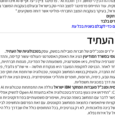
מה לעשות בשבילנו, במילים. אפילו
והעסקית. עוד התייחס פרמינגר למצב ההיי-טק בישראל ובעולם בעקבות המשבר 
שראל, בעיקר בעקבות המצב החברתי-פוליטי אשר דוחה משקיעים."
תקים
ים בלבד
ם כדי לקבלם בשנית בכל עת
 העתיד
Start Now
ו"רים ומנכ"לים של חברות מובילות במשק, עסק
בטכנולוגיות של העתיד.
ומי במשרד המודיעין
הציג את האופק האסטרטגי העולמי עשור קדימה, וההזדמ
וגרפיה עולמית, גיאו-אסטרטגיה, משמעותה של המדינה, מגמות חברתיות, ה
חד לאחר. הכניסה לתקופת המעבר היא מנקודת חולשה – אי שת"פ גלובלי, פוסט
ת החברה, והעמיק בנושא המחשוב הקוונטי, טכנולוגיה שרותמת את חוקי מכנ
פעות טבע, כימיה, תרופות, חומרים ותהליכי אופטימיזציה. בנאים הציג את ל
ות דרך במכוניות חשמליות.
ג
בשימושים ב-AI בעולם העסקי. על  GPT
אפשר לדבר עם המחשב בשפה טבעית, ושיפורים משמעותיים בפרודוקטיביות ואוט
קציות שיתאפשרו כתוצאה ממחשוב הקוונטים. עם זאת הפרסום והחשיפה לבינ
ל בינה מלאכותית, לא רק גנרטיבית, בכל התחומים כולל אלו שבדרך כלל היו 