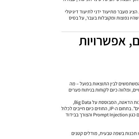
הציג מעבר מתיעוד ידני לתיעוד דיגיטלי
שהיו נפוצות ומקובלות בעבר, על בסיס
 וחושב על AI, יישומים, אפשרויות
ן ציפיות המשתמשים לבין התוצאות בפועל – מה
רת בת לייעוץ AI, לאו דווקא באספקטים המשפטיים, ומלווה כיום לקוחות בניתוח פערים
האתגר המרכזי, לטענת בן יהודה, הוא שמירה על איזון בין קצב החדשנות האינטנסיבי לבין עמידה אחראית ברגולציה. איכות הדאטה, המבוססת על Big Data,
מהווה גורם קריטי להצלחת כל פרויקט AI. מערכות אוטונומיות דורשות גבולות פעולה ותקציב כדי למנוע "התרוקנות כיסים". בתחום ה-IP, החוזים כיום חייבים לכלול
סעיפים ברורים בנושא Training ו-Licensing, ולהבטיח שה-Output נשאר בבעלות הלקוח. לצד זאת עולים איומים חדשים כגון Prompt Injection והצורך בבידוד
פויים חידושים משמעותיים כמו תכנות בשפה טבעית, מודלים קטנים