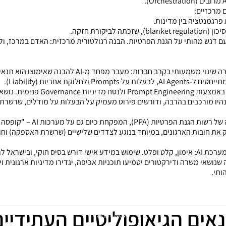
 מרכזיים:
פרגמנטציה בין מדינות.
קורת חזקה.
ם דגש מהותי על הגנת הפרטיות. הבנה רגולטורית מרכזית: האדם במרכז, ולכן
שתיארה שינוי משמעותי בקרב חברות: מעבר מפחד מ-
וקת אחריות (Liability).
התמקד בתפקידה של רשות הגנ
ה-PPA מביטה על כלל מחזור חיי הדאטה במערכת AI: אימון, קלט ופלט. שימוש במידע אישי דורש בסיס
שנושאי משרה ודירקטורים יטמיעו תוכניות אכיפה, יגדירו מדיניות ארגונית ו
ותי.
ים הגיאופוליטיים העתידיים
Start Now