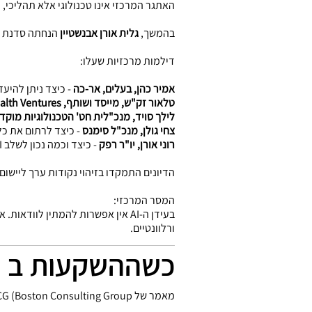
האתגר המרכזי אינו טכנולוגי אלא תהליכי, וכ
בהמשך,
גלית אורן אבנשטיין
הנחתה סדנת פתרון בעיות בעזרת AI, במסגרת
דילמות מרכזיות שעלו:
אמיר כהן, בעלים, אר-כה
- כיצד ניתן להיעזר ב-AI בקבלת החלטה על רכישת חברה בת
טלאור זק"ש, מייסד ושותף, eHealth Ventures
לילך סויד, מנכ"לית חט' הטכנולוגיות מוקד 
צחי גולן, מנכ"ל סימנס
- כיצד לרתום את כלל הארגון להשגת
רוני אורן, יו"ר רפק
- כיצד וכמה נכון לשלב AI בפרויקטי ייזום חשמל?
הדיונים התמקדו בזיהוי נקודות ערך ליישום,
המסר המרכזי:
בעידן ה-AI אין אפשרות להמתין לו
ורלוונטיים.
כשההשקעות ב -AI מזנקות, המנכ"לים לוקחים את ההוב
מאמר של BCG (Boston Consulting Group) מינואר 2026