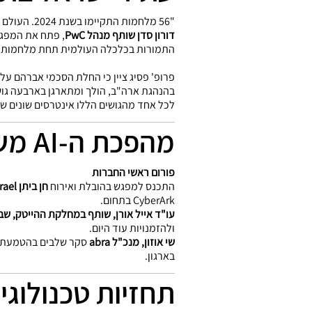
"56 מלחמות התקיימו בשנת 2024. העולם מדמם ומתפרק לגושים" כך אמר
דורון סדן שותף מנהל PwC
, פתח את המפגש
התמורות בכלכלה העולמית תחת מלחמות הס
פרופ' פסיג
ציין כי החלת הסכמי אברהם על 
בהנהגת ארה"ב, הולך ומתארגן בארבעה גושי
לכל אחד מהגושים הללו אינטרסים שונים שי
מהפכת ה-AI משנה את כלי המשחק לצמיחה ותחרותיות
פורום ראשי החברות
התכנס למפגש בהובלת ואירוח
חן ביתן General Manager CyberArk Israel
CyberArk בתחום.
עו"ד אייל אורן, שותף במחלקת ההייטק, שב
ולהזמנויות עוד היום.
שי אוזון, מנכ"ל abra
בארגון.
תחזיות טכנולוגי