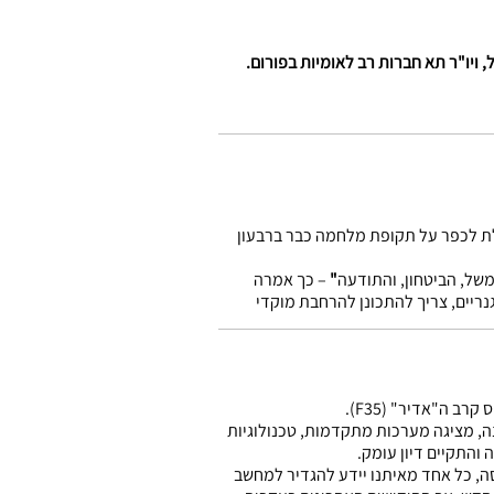
ת לכפר על תקופת מלחמה כבר ברבעון
של, הביטחון, והתודעה
"
– כך אמרה
ריים, צריך להתכונן להרחבת מוקדי
 הלחימה בעזה, והשפעתם על הכלכלה
ב ה"אדיר" (F35).
אווירית מובילה בטכנולוגיה, ונמצאת בחלל, באוויר, ביבשה ובים." התעשייה האווירית החוגגת 70 שנה, מציגה מערכות מתקדמות, טכנולוגיות
והתקיים דיון עומק.
, כל אחד מאיתנו יידע להגדיר למחשב