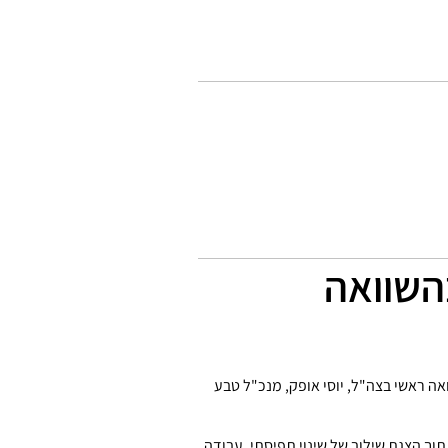
השוואה
פואה ראשי בצה"ל, יוסי אופק, מנכ"ל טבע
וך הצגת שילוב של שינוי תפיסתי, עבודה