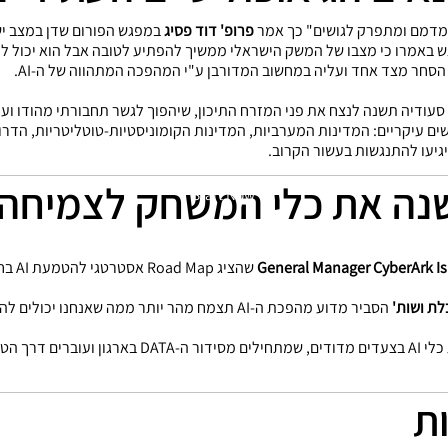
פרופ' דוד פסיג
במפגש הפורום שדן במצב ישר
 באמרו כי מצבו של המשק הישראלי ממשיך להפתיע לטובה אבל הוא יכול להגי
חר מצד אחד ועליה במחשוב המדורבן ע"י המהפכה המתהווה של ה-AI.
סעודיה תשנה לנצח את פני המזרח התיכון, שיהפוך לגשר תחבורתי מהודו ועד
ם עיקריים: המדינות המערביות, המדינות הקומוניסטיות-טוטליטריות, הדרום
גיעו להתנגשות בעשור הקרוב.
Start Now
שהציג
לת ושות'
הסביר מדוע מהפכת ה-AI תצמח מהר יותר ממה שאנחנו י
ות
Start Now