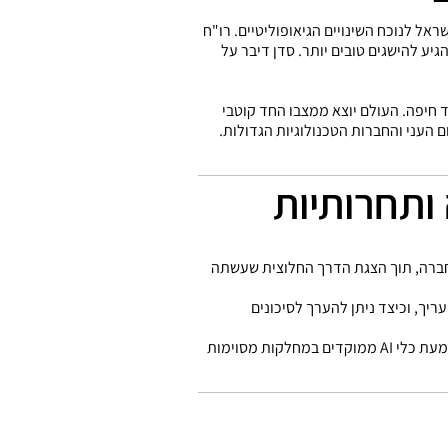
אל לנוכח השינויים הגיאופוליטיים. רו"ח
ע להישגים טובים יותר. סדן דיבר על
 חיפה. העולם יוצא ממצבו החד קוטבי
 העני והחברות הטכנולוגיות הגדולות.
 Road Map אסטרטגי להטמעת AI בחברה, תוך הצגת הדרך החלוצית שעשתה
כולים להעריך, וכיצד ניתן להערך לסיכונים
סקר שלבים בהטמעת כלי AI בצעדים מדודים, שמתחילים מסידור ה-DATA בארגון ועוברים דרך הטמעת כלי AI ממוקדים במחלקות מסוימות