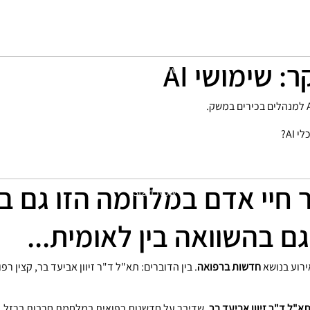
 שימושי AI
Start Now
ר חיי אדם במלחמה הזו גם ב
Start Now
 בהשוואה בין לאומית...
ירוע בנושא
חדשות ברפואה
. בין הדוברים: תא"ל ד"ר זיוון אביעד בר, קצין ר
א"ל ד"ר זיוון אביעד בר
, שדיבר על חדשנות רפואית במלחמת חרבות ברזל, ת