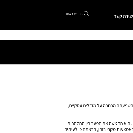
חיפוש באתר
צירת קשר
 השפעתה הרחבה על מודלים עסקיים,
מק ארגוני. היא הדגישה את הפער בין התלהבות
ת (ROI) ובהובלת התהליך על ידי המנכ"ל. באמצעות מקרי בוחן, הראתה כי לעיתים