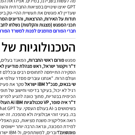
GPT יאיצו שינויים במציאות החברתית 
שעדיין לא פוגשים את תעשיית ההיי-טק בי
תודות על האירוח, ההרצאות, והדיונים המר
תכני המפגש (מצגות והקלטות) נשלחו לחבר
חברי הפורום מוזמנים לפנות למשרד הפורו
הטכנולוגיות של
מפגש
פורום ראשי החברות,
המאגד בעלים, י
ד"ר ויקטור ישראל, ראש מנהלת מודיעין לא
הסקירה התייחסה לתחומים רבים ובכללם דמ
ועולם הרוח. "אנחנו עוברים מסדר עולמי א
שי בנאים, מנכ"ל IBM ישראל
סקר את פעילו
רגיל לא יכול, בעיקר בדימוי וחישוב של תו
הכימית בבטריות, מתוך כוונה להגיע לפריצ
ד"ר איה סופר, VP טכנולוגיות AI IBM העולמית ומנכ"ל מעבדות המחקר IBM ישראל
בה. בעיני זוהי אבולוציה ולא מהפכה. זה י
רואה אפליקציה משנת מציאות, כגון האפלי
למידת המכונה, ונראה הרבה יותר יישומים ש
פיננסיים."
תודתנו לדוברים, למשתתפים, ול-IBM ישראל על אירוח נפלא.