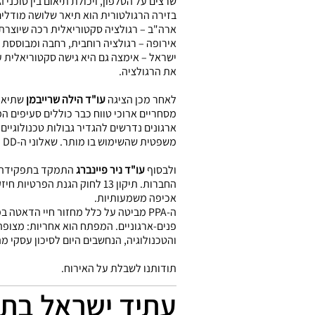
שרצים על הטלפון, ויכולת תיאום בין סוכני AI מרובים (Orchestration).
בזירה הרגולטורית הוא תיאר שלושה מודלים
ארה"ב – רגולציה סקטוריאלית רכה שיוצרת 
אירופה – רגולציה רוחבית, רחבה ומבוססת סיכון (blanket regulation), שזכתה לבי
ישראל – אימצה גם היא גישה סקטוריאלית ע
את הרגולציה.
לאחר מכן הציגה
עו"ד הילה שרייבמן
מסחריים ארוכי טווח כבר כוללים סעיפים המתייחסים ל-AI Agents, לבעלות על Prompts ולחל
משפטית שהשימוש בו מותר. שאלוני ה-DD נהיו מורכבים בהרבה, ודורשים פירוט מעמיק על הבעלות על מודלים, שרשרת הפיתוח והגנת ה-IP.
ולבסוף
עו"ד ניר פיינברג
אכיפה משמעותיות.
פנים-ארגוניים. המפתח הוא אחריות: מצופה 
והטכנולוגיה, הנחשבים היום לסיכון עסקי מה
תודותנו לשבלת על האירוח.
עתיד ישראל בתנא