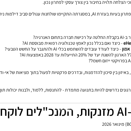
י הצלחה תלויה בחיבור בין צורך עסקי לפתרון נכון.
ה התקיימו שולחנות עגולים סביב דילמות ניהוליות מהשטח:
חום האנרגיה?
- כיצד ואם בכלל נכון לאמץ טכנולוגיה רפואית מבוססת AI?
אמון
- כיצד לעודד עובדים להשתמש בכלי AI ולהתגבר על החשש הטבעי?
 יעד של 20% התייעלות עד 2028 באמצעות AI?
 באיזון בין סיכון להזדמנות, ובדרכים פרקטיות לפעול בתוך מציאות של אי-וד
ודאות. ארגונים נדרשים להיות בתנועה מתמדת - להתנסות, ללמוד, ולבנות יכולות ת
לה
Start Now