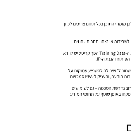
 מומחי התוכן בכל תחום צריכים לכוון
AI להבנה שאימוצו הוא תנאי לשרידות או נצחון תחרותי. חוזים
ארגונים נדרשים להגדיר גבולות טכנולוגיים באמצעות Prompt Engineering ולנסח מדיניות Governance פנימית. נושא ה-Training Data הפך קריטי: יש לוודא
ת הפרטיות (PPA), המפקחת כיום גם על מערכות AI – "קופסה שחורה" שיכולה להשפיע עמוקות על
החברות. תיקון 13 לחוק הגנת הפרטיות חיזק את חובות הארגונים, במיוחד בנוגע לצדדים שלישיים (שרשרת האספקה) וחובות הודעה, והעניק ל-PPA סמכויות
 חוקי, ובישראל לרוב נדרשת הסכמה – גם לשימושים
יפקחו באופן שוטף על תחומי המידע