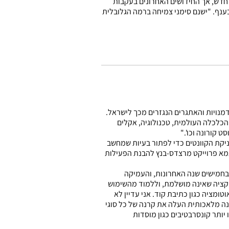
 את המצגת הזו הכין לי מחשב דרך תוכנת AI". פרמינגר ציין כי על אף ש-AI אינו תחום חדש, אך החידושים האחרונים בעקבות
בענף. "ישנם סימני צמיחה ברמה הגלובלית
נויות והאתגרים הנגזרים מכך לישראל.
כלכלה העולמית, טכנולוגיה, אקלים
 קורונה וכו'."
יקת הקוונטים כדי לפתור בעיות שמחשב
דוגמא פרוייקט מרצדס-בנץ להבנת הפעילות
וללה את התפתחות טכנולוגיות AI בחמישים שנה האחרונות, והעמיקה
Chat: "החידוש אינו נעוץ בהכרח בטכנולוגיה אלא בתעוזת Open AI להשיק אפליקציה שאינה מושלמת, וללמוד מהשימוש
ומציה כגון כתיבת קוד. אני עדיין לא
ה מלאכותית העלה את קרנה של כל סוגי
יותר קונסרבטיבים כגון מוסדות