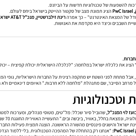
ות להשפעות של טכנולוגיות חדשות על הביזנס.
P
הציג תמונת מצב של סקטור ההייטק בישראל ביחס לעולם.
רינת זילברשטיין, מנכ"ל AT&T ישראל, ויו"ר תא חברות רב לאומיות בפורום.
יית השבבים וכיצד היא מקדמת את האנושות.
Start Now
חברות
.
הציג את כלכלת ישראל במלחמה: "לכלכלה הישראלית יכולת קפיצית – יכול
 אבל מתחת לפני השטח יש מתקפה רצינית על החברות הישראליות, גופי הממ
 מרחב הסייבר, שם מתנהלת "מלחמה ללא חרבות." האיומים דינאמיים ולא גנ
שראות אספקה).
 וטכנולוגיות
אופוליטית-כלכלית גלובלית. נוב הציגה ארבעה תרחישים אפשריים להמשך
Start Now
על האירוח.
ועז לוי המנכ"ל,
שהוביל סיור שכלל: מל"טים, מטוסי מנהלים, ומערכות למטוס קר
"התעשייה ה
נת ישראל והישגים פיננסיים מהשורה הראשונה. הוצגה תמצית פעילות החברה 
:
"אנחנו רק בהתחלה של המהפכה הטכנולוגית. בלי ללמוד הנדסה