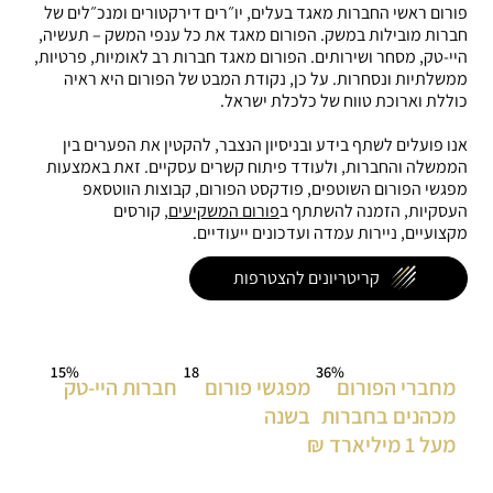
פורום ראשי החברות מאגד בעלים, יו״רים דירקטורים ומנכ״לים של
חברות מובילות במשק. הפורום מאגד את כל ענפי המשק – תעשיה,
היי-טק, מסחר ושירותים. הפורום מאגד חברות רב לאומיות, פרטיות,
ממשלתיות ונסחרות. על כן, נקודת המבט של הפורום היא ראיה
כוללת וארוכת טווח של כלכלת ישראל.
אנו פועלים לשתף בידע ובניסיון הנצבר, להקטין את הפערים בין
הממשלה והחברות, ולעודד פיתוח קשרים עסקיים. זאת באמצעות
מפגשי הפורום השוטפים, פודקסט הפורום, קבוצות הווטסאפ
העסקיות, הזמנה להשתתף ב
פורום המשקיעים
, קורסים
מקצועיים, ניירות עמדה ועדכונים ייעודיים.
קריטריונים להצטרפות
15%
18
36%
מחברי הפורום
מפגשי פורום
חברות היי-טק
מכהנים בחברות
בשנה
מעל 1 מיליארד ₪