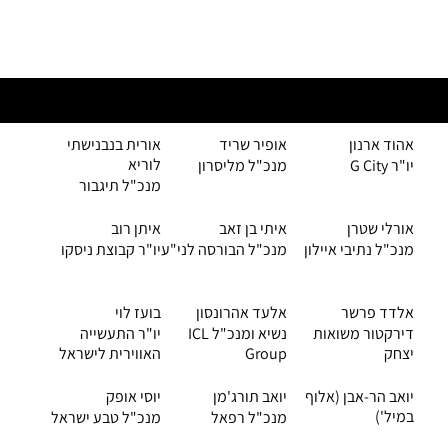
נשיאות הפורום
אהוד ארנון
אופיר שריד
אורית בנבנישתי
לוריא
יו"ר G City
מנכ"ל מליסרון
מנכ"ל תיגבור
אורלי שטרן
איתי בן זאב
איתן רוב
מנכ"ל נתיבי איילון
מנכ"ל הבורסה לני"ע
יו"ר קבוצת ניסקו
אלדד פרשר
אלעד אהרונסון
בועז לוי
דירקטור משואות
נשיא ומנכ"ל ICL
יו"ר התעשייה
יצחק
Group
האווירית לישראל
יואב הר-אבן (אלוף
יואב תורג'מן
יוסי אופק
במיל')
מנכ"ל רפאל
מנכ"ל טבע ישראל