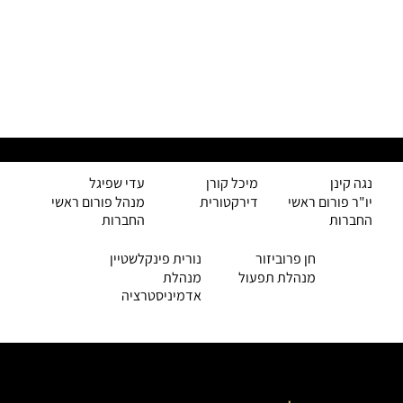
צוות הפורום
נגה קינן
מיכל קורן
עדי שפיגל
יו"ר פורום ראשי
דירקטורית
מנהל פורום ראשי
החברות
החברות
חן פרוביזור
נורית פינקלשטיין
מנהלת תפעול
מנהלת
אדמיניסטרציה
עוצמת הרשת