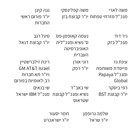
משה לארי
משה קפלינסקי
נגה קינן
מנכ"ל מזרחי טפחות
יו"ר קבוצת בזן
יו"ר פורום ראשי
החברות
ניר דוד
נעמה קאופמן-פס
סיגל רגב
מנכ"ל בזק
ס' נשיא ומנכ"לית
יו"ר קבוצת דנאל
האוניברסיטה
העברית
עינת גז
רוני אורן
רינת זילברשטיין
מייסדת משותפת
יו"ר רפק
GM AT&T Israel
ומנכ"ל Papaya
ויו"ר תא חברות
Global
רב-לאומיות בפורום
רפי ביסקר
שי באב"ד
שי בנאים
יו"ר קבוצת BST
נשיא ומנכ"ל קבוצת
מנכ"ל IBM ישראל
שטראוס
שלמה גרופמן
תמר יסעור
יו"ר שראל
יו"ר ישראכרט